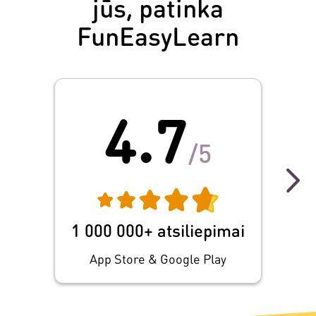
jūs, patinka
FunEasyLearn
4.7
/5
Sve
ankst
s
pasi
1 000 000+ atsiliepimai
papr
App Store & Google Play