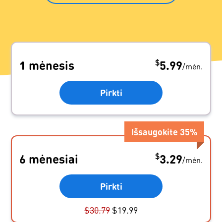
$
1 mėnesis
5.99
/
mėn.
Pirkti
Išsaugokite
35
%
$
6 mėnesiai
3.29
/
mėn.
Pirkti
$
30.79
$
19.99