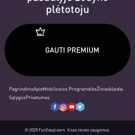
plėtotoju
GAUTI PREMIUM
Pagrindinis
Apie
Mobiliosios Programėlės
Žiniasklaidai
Sąlygos
Privatumas
© 2025 FunEasyLearn. Visos teisės saugomos.