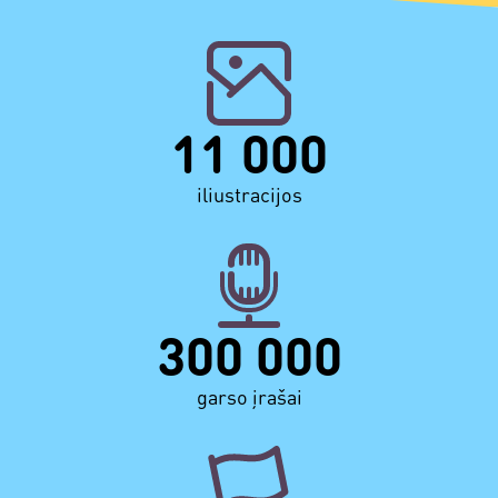
11 000
iliustracijos
300 000
garso įrašai