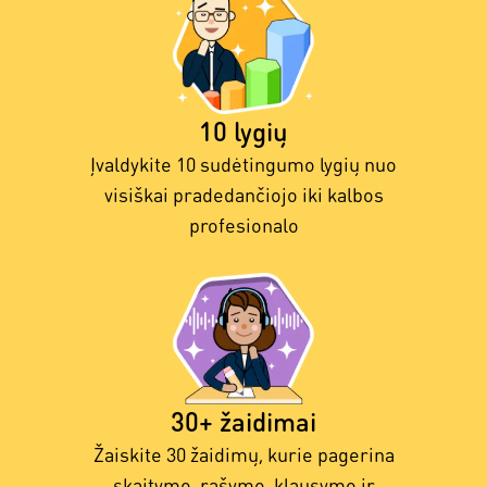
10 lygių
Įvaldykite 10 sudėtingumo lygių nuo
visiškai pradedančiojo iki kalbos
profesionalo
30+ žaidimai
Žaiskite 30 žaidimų, kurie pagerina
skaitymo, rašymo, klausymo ir