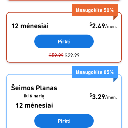
Išsaugokite
50
%
$
12 mėnesiai
2.49
/
mėn.
Pirkti
$
59.99
$
29.99
Išsaugokite
85
%
Šeimos Planas
$
3.29
iki 6 narių
/
mėn.
12 mėnesiai
Pirkti